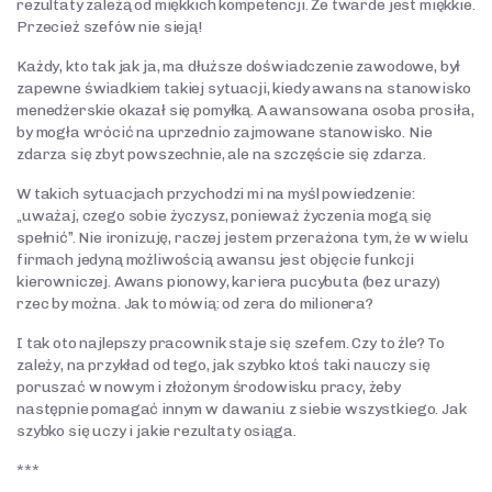
rezultaty zależą od miękkich kompetencji. Że twarde jest miękkie.
Przecież szefów nie sieją!
Każdy, kto tak jak ja, ma dłuższe doświadczenie zawodowe, był
zapewne świadkiem takiej sytuacji, kiedy awans na stanowisko
menedżerskie okazał się pomyłką. A awansowana osoba prosiła,
by mogła wrócić na uprzednio zajmowane stanowisko. Nie
zdarza się zbyt powszechnie, ale na szczęście się zdarza.
W takich sytuacjach przychodzi mi na myśl powiedzenie:
„uważaj, czego sobie życzysz, ponieważ życzenia mogą się
spełnić”. Nie ironizuję, raczej jestem przerażona tym, że w wielu
firmach jedyną możliwością awansu jest objęcie funkcji
kierowniczej. Awans pionowy, kariera pucybuta (bez urazy)
rzec by można. Jak to mówią: od zera do milionera?
I tak oto najlepszy pracownik staje się szefem. Czy to źle? To
zależy, na przykład od tego, jak szybko ktoś taki nauczy się
poruszać w nowym i złożonym środowisku pracy, żeby
następnie pomagać innym w dawaniu z siebie wszystkiego. Jak
szybko się uczy i jakie rezultaty osiąga.
***