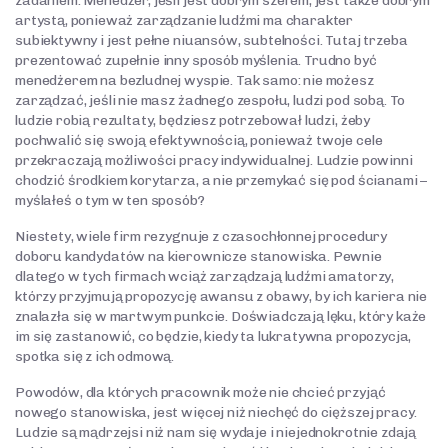
zadaniem. Menedżer, jeśli jest dobrym szefem, jest także dobrym
artystą, ponieważ zarządzanie ludźmi ma charakter
subiektywny i jest pełne niuansów, subtelności. Tutaj trzeba
prezentować zupełnie inny sposób myślenia. Trudno być
menedżerem na bezludnej wyspie. Tak samo: nie możesz
zarządzać, jeśli nie masz żadnego zespołu, ludzi pod sobą. To
ludzie robią rezultaty, będziesz potrzebował ludzi, żeby
pochwalić się swoją efektywnością, ponieważ twoje cele
przekraczają możliwości pracy indywidualnej. Ludzie powinni
chodzić środkiem korytarza, a nie przemykać się pod ścianami –
myślałeś o tym w ten sposób?
Niestety, wiele firm rezygnuje z czasochłonnej procedury
doboru kandydatów na kierownicze stanowiska. Pewnie
dlatego w tych firmach wciąż zarządzają ludźmi amatorzy,
którzy przyjmują propozycję awansu z obawy, by ich kariera nie
znalazła się w martwym punkcie. Doświadczają lęku, który każe
im się zastanowić, co będzie, kiedy ta lukratywna propozycja,
spotka się z ich odmową.
Powodów, dla których pracownik może nie chcieć przyjąć
nowego stanowiska, jest więcej niż niechęć do cięższej pracy.
Ludzie są mądrzejsi niż nam się wydaje i niejednokrotnie zdają