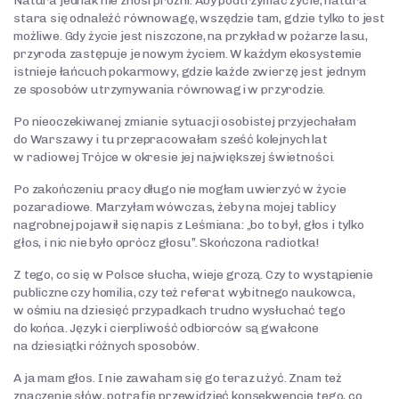
Natura jednak nie znosi próżni. Aby podtrzymać życie, natura
stara się odnaleźć równowagę, wszędzie tam, gdzie tylko to jest
możliwe. Gdy życie jest niszczone, na przykład w pożarze lasu,
przyroda zastępuje je nowym życiem. W każdym ekosystemie
istnieje łańcuch pokarmowy, gdzie każde zwierzę jest jednym
ze sposobów utrzymywania równowagi w przyrodzie.
Po nieoczekiwanej zmianie sytuacji osobistej przyjechałam
do Warszawy i tu przepracowałam sześć kolejnych lat
w radiowej Trójce w okresie jej największej świetności.
Po zakończeniu pracy długo nie mogłam uwierzyć w życie
pozaradiowe. Marzyłam wówczas, żeby na mojej tablicy
nagrobnej pojawił się napis z Leśmiana: „bo to był, głos i tylko
głos, i nic nie było oprócz głosu”. Skończona radiotka!
Z tego, co się w Polsce słucha, wieje grozą. Czy to wystąpienie
publiczne czy homilia, czy też referat wybitnego naukowca,
w ośmiu na dziesięć przypadkach trudno wysłuchać tego
do końca. Język i cierpliwość odbiorców są gwałcone
na dziesiątki różnych sposobów.
A ja mam głos. I nie zawaham się go teraz użyć. Znam też
znaczenie słów, potrafię przewidzieć konsekwencje tego, co