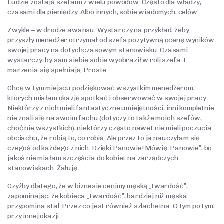
Ludzie zostają szefami z wielu powodów. Często dla władzy,
APPLE PODCAST
czasami dla pieniędzy. Albo innych, sobie wiadomych, celów.
SPOTIFY
Zwykle – w drodze awansu. Wystarczy na przykład, żeby
przyszły menedżer otrzymał od szefa pozytywną ocenę wyników
GOOGLE PODCAST
swojej pracy na dotychczasowym stanowisku. Czasami
wystarczy, by sam siebie sobie wyobraził w roli szefa. I
TEKSTY
marzenia się spełniają. Proste.
Autorytet lidera
Chcę w tym miejscu podziękować wszystkim menedżerom,
Coaching
których miałam okazję spotkać i obserwować w swojej pracy.
Niektórzy z nich mieli fantastyczne umiejętności, inni kompletnie
Coaching prowokatywny
nie znali się na swoim fachu (dotyczy to także moich szefów,
Egzekwowanie rezultatów
choć nie wszystkich), niektórzy często nawet nie mieli poczucia
obciachu, że robią to, co robią. Ale przez to ja nauczyłam się
Empowerment
czegoś od każdego z nich. Dzięki Panowie! Mówię: Panowie”, bo
jakoś nie miałam szczęścia do kobiet na zarządczych
Inne
stanowiskach. Żałuję.
Inteligencja emocjonalna
Czyżby dlatego, że w biznesie cenimy męską „twardość”,
Komunikacja menedżerska
zapominając, że kobieca „twardość”, bardziej niż męska
Kryzys
przypomina stal. Przez co jest również szlachetna. O tym po tym,
przy innej okazji.
Mentoring