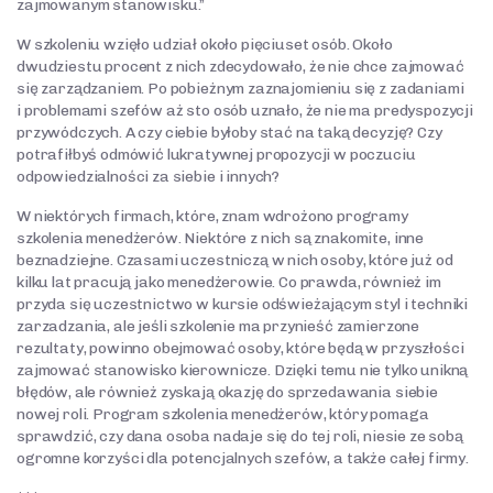
zajmowanym stanowisku.”
W szkoleniu wzięło udział około pięciuset osób. Około
dwudziestu procent z nich zdecydowało, że nie chce zajmować
się zarządzaniem. Po pobieżnym zaznajomieniu się z zadaniami
i problemami szefów aż sto osób uznało, że nie ma predyspozycji
przywódczych. A czy ciebie byłoby stać na taką decyzję? Czy
potrafiłbyś odmówić lukratywnej propozycji w poczuciu
odpowiedzialności za siebie i innych?
W niektórych firmach, które, znam wdrożono programy
szkolenia menedżerów. Niektóre z nich są znakomite, inne
beznadziejne. Czasami uczestniczą w nich osoby, które już od
kilku lat pracują jako menedżerowie. Co prawda, również im
przyda się uczestnictwo w kursie odświeżającym styl i techniki
zarzadzania, ale jeśli szkolenie ma przynieść zamierzone
rezultaty, powinno obejmować osoby, które będą w przyszłości
zajmować stanowisko kierownicze. Dzięki temu nie tylko unikną
błędów, ale również zyskają okazję do sprzedawania siebie
nowej roli. Program szkolenia menedżerów, który pomaga
sprawdzić, czy dana osoba nadaje się do tej roli, niesie ze sobą
ogromne korzyści dla potencjalnych szefów, a także całej firmy.