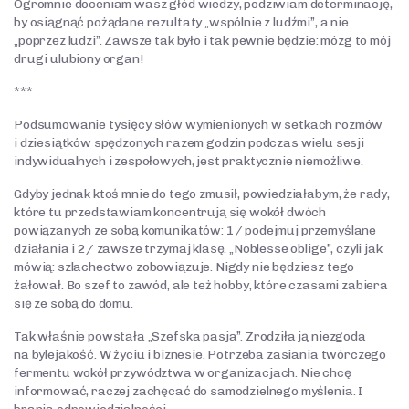
Ogromnie doceniam wasz głód wiedzy, podziwiam determinację,
by osiągnąć pożądane rezultaty „wspólnie z ludźmi”, a nie
„poprzez ludzi”. Zawsze tak było i tak pewnie będzie: mózg to mój
drugi ulubiony organ!
***
Podsumowanie tysięcy słów wymienionych w setkach rozmów
i dziesiątków spędzonych razem godzin podczas wielu sesji
indywidualnych i zespołowych, jest praktycznie niemożliwe.
Gdyby jednak ktoś mnie do tego zmusił, powiedziałabym, że rady,
które tu przedstawiam koncentrują się wokół dwóch
powiązanych ze sobą komunikatów: 1/ podejmuj przemyślane
działania i 2/ zawsze trzymaj klasę. „Noblesse oblige”, czyli jak
mówią: szlachectwo zobowiązuje. Nigdy nie będziesz tego
żałował. Bo szef to zawód, ale też hobby, które czasami zabiera
się ze sobą do domu.
Tak właśnie powstała „Szefska pasja”. Zrodziła ją niezgoda
na bylejakość. W życiu i biznesie. Potrzeba zasiania twórczego
fermentu wokół przywództwa w organizacjach. Nie chcę
informować, raczej zachęcać do samodzielnego myślenia. I