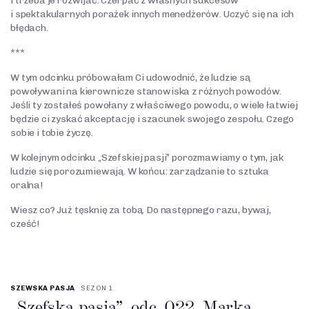
i trzeba je rozwijać. Czerpać z własnych sukcesów
i spektakularnych porażek innych menedżerów. Uczyć się na ich
błędach.
***
W tym odcinku próbowałam Ci udowodnić, że ludzie są
powoływani na kierownicze stanowiska z różnych powodów.
Jeśli ty zostałeś powołany z właściwego powodu, o wiele łatwiej
będzie ci zyskać akceptację i szacunek swojego zespołu. Czego
sobie i tobie życzę.
W kolejnym odcinku „Szefskiej pasji” porozmawiamy o tym, jak
ludzie się porozumiewają. W końcu: zarządzanie to sztuka
oralna!
Wiesz co? Już tęsknię za tobą. Do następnego razu, bywaj,
cześć!
SZEWSKA PASJA
SEZON 1
„Szefska pasja”, odc. 022. Marka