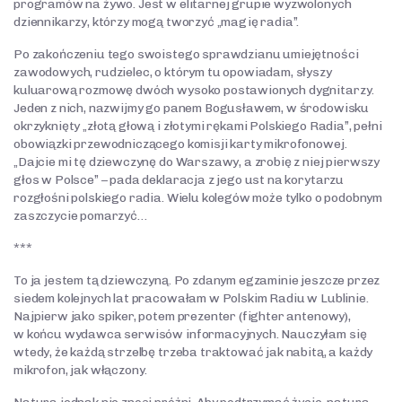
programów na żywo. Jest w elitarnej grupie wyzwolonych
dziennikarzy, którzy mogą tworzyć „magię radia”.
Po zakończeniu tego swoistego sprawdzianu umiejętności
zawodowych, rudzielec, o którym tu opowiadam, słyszy
kuluarową rozmowę dwóch wysoko postawionych dygnitarzy.
Jeden z nich, nazwijmy go panem Bogusławem, w środowisku
okrzyknięty „złotą głową i złotymi rękami Polskiego Radia”, pełni
obowiązki przewodniczącego komisji karty mikrofonowej.
„Dajcie mi tę dziewczynę do Warszawy, a zrobię z niej pierwszy
głos w Polsce” – pada deklaracja z jego ust na korytarzu
rozgłośni polskiego radia. Wielu kolegów może tylko o podobnym
zaszczycie pomarzyć…
***
To ja jestem tą dziewczyną. Po zdanym egzaminie jeszcze przez
siedem kolejnych lat pracowałam w Polskim Radiu w Lublinie.
Najpierw jako spiker, potem prezenter (fighter antenowy),
w końcu wydawca serwisów informacyjnych. Nauczyłam się
wtedy, że każdą strzelbę trzeba traktować jak nabitą, a każdy
mikrofon, jak włączony.