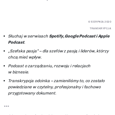
O MNIE
Tamara Bieńkowska
Referencje
6 SIERPNIA 2020
TRANSKRYPCJA
Słuchaj w serwisach
Spotify, Google Podcast i Apple
SOCIAL MEDIA
Podcast
.
Facebook
„Szefska pasja” – dla szefów z pasją i liderów, którzy
Twitter
chcą mieć wpływ.
Podcast o zarządzaniu, rozwoju i relacjach
LinkedIn
w biznesie.
Transkrypcja odcinka – zamieniliśmy to, co zostało
PODCAST
powiedziane w czytelny, profesjonalny i fachowo
Szefska pasja
przygotowany dokument.
Podcast o zarządzaniu, rozwoju i relacjach w biznesie.
SEZON 1
***