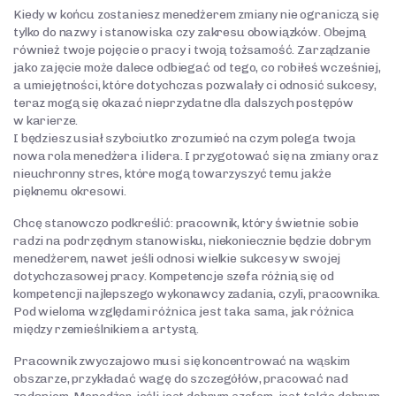
Kiedy w końcu zostaniesz menedżerem zmiany nie ograniczą się
tylko do nazwy i stanowiska czy zakresu obowiązków. Obejmą
również twoje pojęcie o pracy i twoją tożsamość. Zarządzanie
jako zajęcie może dalece odbiegać od tego, co robiłeś wcześniej,
a umiejętności, które dotychczas pozwalały ci odnosić sukcesy,
teraz mogą się okazać nieprzydatne dla dalszych postępów
w karierze.
I będziesz usiał szybciutko zrozumieć na czym polega twoja
nowa rola menedżera i lidera. I przygotować się na zmiany oraz
nieuchronny stres, które mogą towarzyszyć temu jakże
pięknemu okresowi.
Chcę stanowczo podkreślić: pracownik, który świetnie sobie
radzi na podrzędnym stanowisku, niekoniecznie będzie dobrym
menedżerem, nawet jeśli odnosi wielkie sukcesy w swojej
dotychczasowej pracy. Kompetencje szefa różnią się od
kompetencji najlepszego wykonawcy zadania, czyli, pracownika.
Pod wieloma względami różnica jest taka sama, jak różnica
między rzemieślnikiem a artystą.
Pracownik zwyczajowo musi się koncentrować na wąskim
obszarze, przykładać wagę do szczegółów, pracować nad