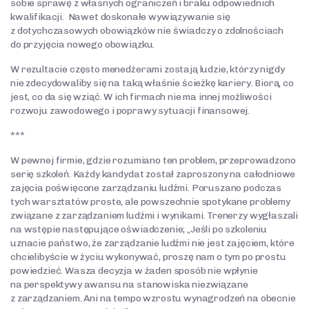
sobie sprawę z własnych ograniczeń i braku odpowiednich
kwalifikacji. Nawet doskonałe wywiązywanie się
z dotychczasowych obowiązków nie świadczy o zdolnościach
do przyjęcia nowego obowiązku.
W rezultacie często menedżerami zostają ludzie, którzy nigdy
nie zdecydowaliby się na taką właśnie ścieżkę kariery. Biorą, co
jest, co da się wziąć. W ich firmach nie ma innej możliwości
rozwoju zawodowego i poprawy sytuacji finansowej.
***
W pewnej firmie, gdzie rozumiano ten problem, przeprowadzono
serię szkoleń. Każdy kandydat został zaproszony na całodniowe
zajęcia poświęcone zarządzaniu ludźmi. Poruszano podczas
tych warsztatów proste, ale powszechnie spotykane problemy
związane z zarządzaniem ludźmi i wynikami. Trenerzy wygłaszali
na wstępie następujące oświadczenie; „Jeśli po szkoleniu
uznacie państwo, że zarządzanie ludźmi nie jest zajęciem, które
chcielibyście w życiu wykonywać, proszę nam o tym po prostu
powiedzieć. Wasza decyzja w żaden sposób nie wpłynie
na perspektywy awansu na stanowiska niezwiązane
z zarządzaniem. Ani na tempo wzrostu wynagrodzeń na obecnie