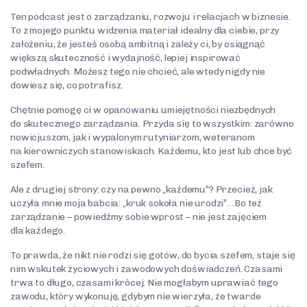
Ten podcast jest o zarządzaniu, rozwoju i relacjach w biznesie.
To z mojego punktu widzenia materiał idealny dla ciebie, przy
założeniu, że jesteś osobą ambitną i zależy ci, by osiągnąć
większą skuteczność i wydajność, lepiej inspirować
podwładnych. Możesz tego nie chcieć, ale wtedy nigdy nie
dowiesz się, co potrafisz.
Chętnie pomogę ci w opanowaniu umiejętności niezbędnych
do skutecznego zarządzania. Przyda się to wszystkim: zarówno
nowicjuszom, jak i wypalonym rutyniarzom, weteranom
na kierowniczych stanowiskach. Każdemu, kto jest lub chce być
szefem.
Ale z drugiej strony: czy na pewno „każdemu”? Przecież, jak
uczyła mnie moja babcia: „kruk sokoła nie urodzi”…Bo też
zarządzanie – powiedźmy sobie wprost – nie jest zajęciem
dla każdego.
To prawda, że nikt nie rodzi się gotów, do bycia szefem, staje się
nim wskutek życiowych i zawodowych doświadczeń. Czasami
trwa to długo, czasami krócej. Nie mogłabym uprawiać tego
zawodu, który wykonuję, gdybym nie wierzyła, że twarde