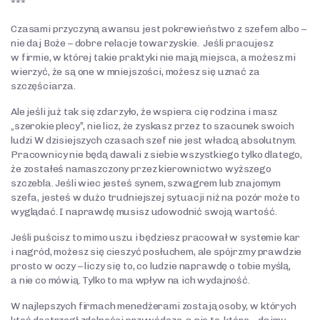
***
Czasami przyczyną awansu jest pokrewieństwo z szefem albo –
nie daj Boże – dobre relacje towarzyskie. Jeśli pracujesz
w firmie, w której takie praktyki nie mają miejsca, a możesz mi
wierzyć, że są one w mniejszości, możesz się uznać za
szczęściarza.
Ale jeśli już tak się zdarzyło, że wspiera cię rodzina i masz
„szerokie plecy”, nie licz, że zyskasz przez to szacunek swoich
ludzi W dzisiejszych czasach szef nie jest władcą absolutnym.
Pracownicy nie będą dawali z siebie wszystkiego tylko dlatego,
że zostałeś namaszczony przez kierownictwo wyższego
szczebla. Jeśli wiec jesteś synem, szwagrem lub znajomym
szefa, jesteś w dużo trudniejszej sytuacji niż na pozór może to
wyglądać. I naprawdę musisz udowodnić swoją wartość.
Jeśli puścisz to mimo uszu i będziesz pracował w systemie kar
i nagród, możesz się cieszyć posłuchem, ale spójrzmy prawdzie
prosto w oczy – liczy się to, co ludzie naprawdę o tobie myślą,
a nie co mówią. Tylko to ma wpływ na ich wydajność.
W najlepszych firmach menedżerami zostają osoby, w których