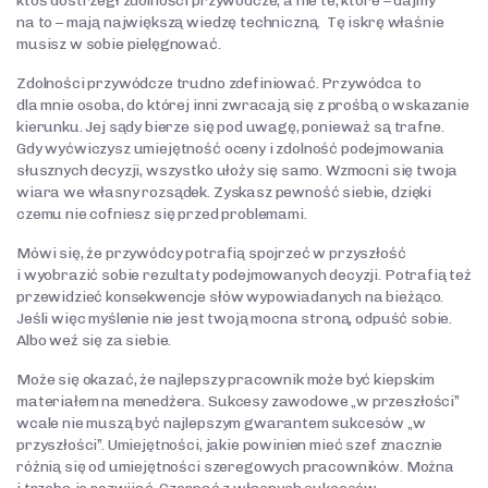
ktoś dostrzegł zdolności przywódcze, a nie te, które – dajmy
na to – mają największą wiedzę techniczną. Tę iskrę właśnie
musisz w sobie pielęgnować.
Zdolności przywódcze trudno zdefiniować. Przywódca to
dla mnie osoba, do której inni zwracają się z prośbą o wskazanie
kierunku. Jej sądy bierze się pod uwagę, ponieważ są trafne.
Gdy wyćwiczysz umiejętność oceny i zdolność podejmowania
słusznych decyzji, wszystko ułoży się samo. Wzmocni się twoja
wiara we własny rozsądek. Zyskasz pewność siebie, dzięki
czemu nie cofniesz się przed problemami.
Mówi się, że przywódcy potrafią spojrzeć w przyszłość
i wyobrazić sobie rezultaty podejmowanych decyzji. Potrafią też
przewidzieć konsekwencje słów wypowiadanych na bieżąco.
Jeśli więc myślenie nie jest twoją mocna stroną, odpuść sobie.
Albo weź się za siebie.
Może się okazać, że najlepszy pracownik może być kiepskim
materiałem na menedżera. Sukcesy zawodowe „w przeszłości”
wcale nie muszą być najlepszym gwarantem sukcesów „w
przyszłości”. Umiejętności, jakie powinien mieć szef znacznie
różnią się od umiejętności szeregowych pracowników. Można