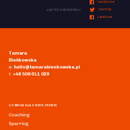
FACEBOOK
TWITTER
LUB TEŻ SUBSKRYBUJ:
LINKEDIN
Tamara
Bieńkowska
e:
hello@tamarabienkowska.pl
t:
+48 508 011 029
CO MOGĘ DLA CIEBIE ZROBIĆ
Coaching
Sparring