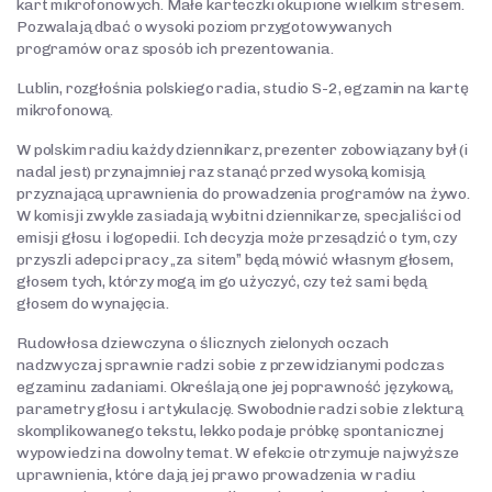
kart mikrofonowych. Małe karteczki okupione wielkim stresem.
Pozwalają dbać o wysoki poziom przygotowywanych
programów oraz sposób ich prezentowania.
Lublin, rozgłośnia polskiego radia, studio S-2, egzamin na kartę
mikrofonową.
W polskim radiu każdy dziennikarz, prezenter zobowiązany był (i
nadal jest) przynajmniej raz stanąć przed wysoką komisją
przyznającą uprawnienia do prowadzenia programów na żywo.
W komisji zwykle zasiadają wybitni dziennikarze, specjaliści od
emisji głosu i logopedii. Ich decyzja może przesądzić o tym, czy
przyszli adepci pracy „za sitem” będą mówić własnym głosem,
głosem tych, którzy mogą im go użyczyć, czy też sami będą
głosem do wynajęcia.
Rudowłosa dziewczyna o ślicznych zielonych oczach
nadzwyczaj sprawnie radzi sobie z przewidzianymi podczas
egzaminu zadaniami. Określają one jej poprawność językową,
parametry głosu i artykulację. Swobodnie radzi sobie z lekturą
skomplikowanego tekstu, lekko podaje próbkę spontanicznej
wypowiedzi na dowolny temat. W efekcie otrzymuje najwyższe
uprawnienia, które dają jej prawo prowadzenia w radiu