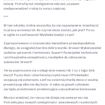
mówię. Potrafię też inteligentnie milczeć, używam
niedopowiedzeń i robię to coraz częściej.
***
W tym odcinku zrobię wszystko, by cię najsampierw zniechęcić
to pracy w nowej roli. Bo czy nie może zostać, jak jest? Po co
w ogóle to szefowanie? Myślałeś kiedyś o tym?
Zaproponowano ci stanowisko menedżera prawdopodobnie
dlatego, że osiągałeś bardzo dobre wyniki. Brawo! Wykonywałeś
zadania sprawnie i terminowo. Super!! Rozwijałeś techniczne
i profesjonalne umiejętności, niezbędne do odnoszenia
sukcesów. Great!!!
Teraz poproszono cię o odegranie nowej roli. I co z tego dziś
masz? Pusty dom i zmartwioną czymś twarz?Podwładni
zasypują cię pytaniami, szef na ostatnią chwilę zleca ci ważną
prezentację albo nie daj boże- trzeba na gwałt członkom
zarządu przedstawić przekonujące uzasadnienie biznesowe.
Musisz wiedzieć, że rzeczy nie dzieją się same przez się.
Potrzebujesz nowych umiejętności: zawodowych i osobistych.