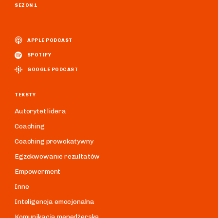
SEZON 1
APPLE PODCAST
SPOTIFY
GOOGLE PODCAST
TEKSTY
Autorytet lidera
Coaching
Coaching prowokatywny
Egzekwowanie rezultatów
Empowerment
Inne
Inteligencja emocjonalna
Komunikacja menedżerska