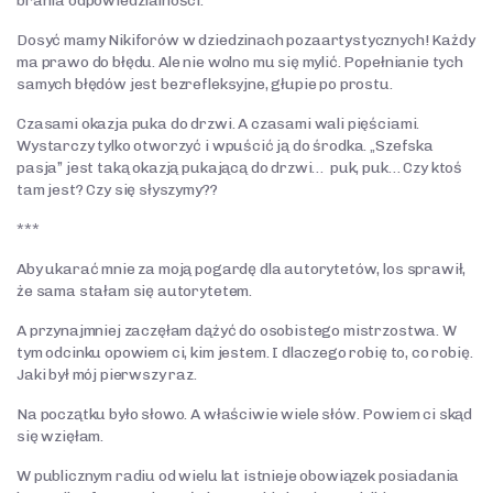
brania odpowiedzialności.
Dosyć mamy Nikiforów w dziedzinach pozaartystycznych! Każdy
ma prawo do błędu. Ale nie wolno mu się mylić. Popełnianie tych
samych błędów jest bezrefleksyjne, głupie po prostu.
Czasami okazja puka do drzwi. A czasami wali pięściami.
Wystarczy tylko otworzyć i wpuścić ją do środka. „Szefska
pasja” jest taką okazją pukającą do drzwi… puk, puk… Czy ktoś
tam jest? Czy się słyszymy??
***
Aby ukarać mnie za moją pogardę dla autorytetów, los sprawił,
że sama stałam się autorytetem.
A przynajmniej zaczęłam dążyć do osobistego mistrzostwa. W
tym odcinku opowiem ci, kim jestem. I dlaczego robię to, co robię.
Jaki był mój pierwszy raz.
Na początku było słowo. A właściwie wiele słów. Powiem ci skąd
się wzięłam.
W publicznym radiu od wielu lat istnieje obowiązek posiadania