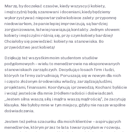
Marzę, by doczekać czasów, kiedy wszyscy (i kobiety,
Motywowanie
i mężczyźni) będą szanowani i doceniani, kiedy będziemy
wykorzystywać niepowtarzalne kobiece zalety: przypomnę
Wszystkie kategorie
niedowiarkom, że panie lepiej improwizują, są bardziej
zorganizowane, łatwiej nawiązują kontakty. Jednym słowem:
kobiety i mężczyźni różnią się, przy czym kobiety bardziej!
Chciałoby się powiedzieć: kobiety na stanowiska. Bo
przywództwo jest kobietą!
Dziękuję też wszystkim moim studentom studiów
podyplomowych – wielu to menedżerowie na eksponowanych
stanowiskach zarządczych. Decydują o losach firm i ludzi,
których te firmy zatrudniają. Poruszają się w nowym dla nich
i często złożonym środowisku władzy, zarządzają ludźmi,
projektami, finansami. Koordynują i przewodzą. Kochani: byliście
i wciąż jesteście dla mnie źródłem radości i doświadczeń.
„Jestem silna waszą siłą i mądra waszą mądrością”, że zacytuję
klasyka. Nie byłoby mnie w tym miejscy, gdyby nie nasze wspólne
doświadczenia.
Jestem też pełna szacunku dla moich klientów – aspirujących
menedżerów, którym przez te lata towarzyszyłam w rozwoju.